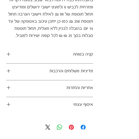
בהובלה/הרכבה דרומה לבאר שבע, צפונה לקריות 
ומזרחית לכביש 6 (למעט יישובי ירושלים ומודיעין) 
תחול תוספת של 99 ₪. לאילת ויישובי הערבה תחול 
תוספת 250 ₪. כמו כן ייתכן עיכוב באספקה של עד 
14 יום. בהובלה לבניין ללא מעלית, תחול תוספת 
סבלות בסך 25 ₪ ₪ לכל קומה ישירות למוביל.
קניה בטוחה
ב- HOMAX הקניה מאובטחת ושירות הלקוחות
מדיניות משלוחים והרכבות
מעולה.
מתחייבים
משלוח עד הבית חינם בהזמנה מעל 99 ש"ח
אחריות והחזרות
במשלוחים צפונית לקריות, דרומית לבאר שבע,
מזרחית לכביש 6 וכן ליישובים מרוחקים, ייתכן עיכוב
ניתן לבטל עסקה בהתאם לחוק הגנת הצרכן - מכר
באספקה של עד 14 ימי עסקים
איסוף עצמי
מרחוק.
מוצרים רבים מהמגוון מיועדים להרכבה עצמית
אחריות החברה לתקינות המוצר בעת האספקה
כתובת מחסני החברה - הנביאים 59, רמת השרון
(DIY). המוצרים מגיעים ארוזים ומיועדים להרכבה
לבית הלקוח.
הגעה בתיאום מראש בלבד בווטסאפ: 052-6703326
עצמית. הוראות פשוטות וסט הרכבה כלולים
לא תחול אחריות בגין נזקים שנגרמו עקב הובלה או
באריזה.
התקנה עצמית
מעוניינים להוסיף הרכבה בתשלום? אנא פנו אלינו