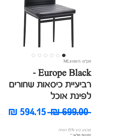
מק"ט: ML810075
Europe Black -
רביעיית כיסאות שחורים
לפינת אוכל
מחיר
מח
 ‏699.00 ‏₪ 
רגיל
מב
מבצע קיץ 15% הנחה
זמינות מלאי
*