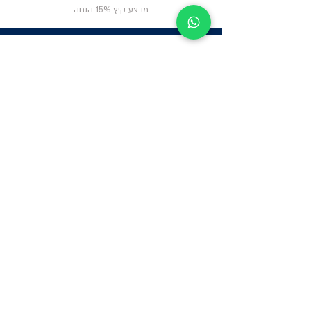
מבצע קיץ 15% הנחה
ניווט באתר
פרטי
התקשרות
אודות
צור קשר
תקנון החנות
שעות פעילות:
יום א': 12:00-17:00
שאלות ותשובות
ב'-ה': 9:00-14:00
Whatsapp:
052-6703326
משרדים: הערבה 1,
גבעת שמואל
מרלו"ג - הנביאים
59, רמת השרון
-
הגעה בתיאום
מראש בלבד
קטגוריות