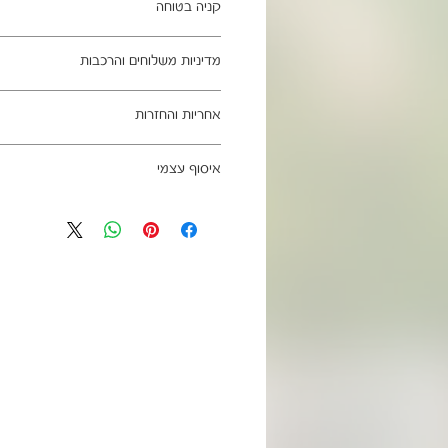
קניה בטוחה
ב- HOMAX הקניה מאובטחת ושירות הלקוחות מעולה.
מדיניות משלוחים והרכבות
מתחייבים
משלוח עד הבית חינם בהזמנה מעל 99 ש"ח
אחריות והחזרות
וכן ליישובים מרוחקים, ייתכן עיכוב באספקה של עד 4
ניתן לבטל עסקה בהתאם לחוק הגנת הצרכ
איסוף עצמי
אחריות החברה לתקינות המוצר בעת האס
מגיעים ארוזים ומיועדים להרכבה עצמית.
כתובת מחסני החברה - הנביאים 59, רמת השרון
הרכבה כלולים באריזה.
הגעה בתיאום מראש בלבד בווטסאפ: 052-6703326
מעוניינים להוסיף הרכבה בתשלום? אנא פנ
לא תחול אחריות בגין נזקים שנגרמו עקב
האספקה:
עצמית
03-5325333 או בווטסאפ 052-6703326