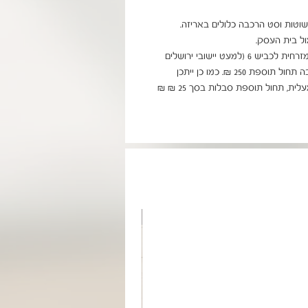
בהובלה/הרכבה דרומה לבאר שבע, צפונה לקריות ומזרחית לכביש 6 (למעט יישובי ירושלים 
ומודיעין) תחול תוספת של 99 ₪. לאילת ויישובי הערבה תחול תוספת 250 ₪. כמו כן ייתכן 
עיכוב באספקה של עד 14 יום. בהובלה לבניין ללא מעלית, תחול תוספת סבלות בסך 25 ₪ ₪ 
מוצר בהזמנה אישית