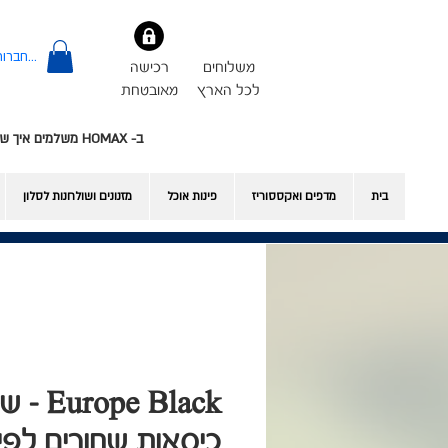
להתחברות
משלוחים
רכישה
לכל הארץ
מאובטחת
ב- HOMAX משלמים איך שרוצים - אשראי או Bit
בית
מדפים ואקססוריז
פינות אוכל
​מזנונים ושולחנות לסלון
rope Black
כיסאות שחורים לפי