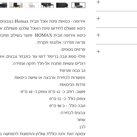
במשלוחים צפונית לקריות, דרומית לבאר שבע, מזרחית לכביש 6
1 ימי עסקים
ן - מכר מרחוק.
מוצרים רבים מהמגוון מיועדים להרכבה עצמית (DIY). המוצרים
פקה לבית הלקוח.
 הוראות פשוטות וסט
ו אלינו לתיאום טרם
 הובלה או התקנה