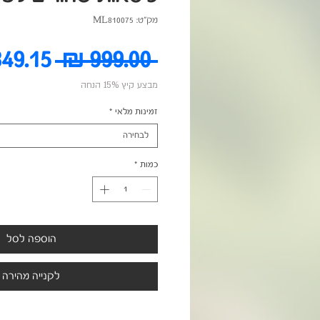
מק"ט: ML810075
מחיר
 ‏999.00 ‏₪ 
מבצע קיץ 15% הנחה
רגיל
זמינות מלאי
*
לבחירה
כמות
*
הוספה לסל
לקנייה מהירה