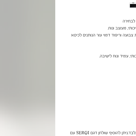
כיסא אירופה מבית HOMAX  מיוצר בשילוב מתכת צבועה וריפוד דמוי עור הנותנים לכיסא 
עסקה זאת אינה כוללת שולחן והתמונות להמחשה בלבד.ניתן להוסיף שולחן דגם SERGI עם 