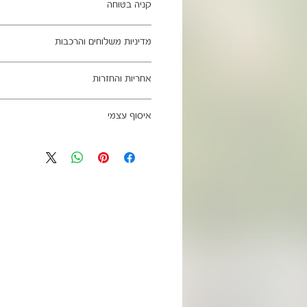
קניה בטוחה
ב- HOMAX הקניה מאובטחת ושירות הלקוחות מעולה.
מדיניות משלוחים והרכבות
מתחייבים
משלוח עד הבית חינם בהזמנה מעל 99 ש"ח
אחריות והחזרות
וכן ליישובים מרוחקים, ייתכן עיכוב באספקה של עד 4
ניתן לבטל עסקה בהתאם לחוק הגנת הצרכ
איסוף עצמי
אחריות החברה לתקינות המוצר בעת האס
מגיעים ארוזים ומיועדים להרכבה עצמית.
כתובת מחסני החברה - הנביאים 59, רמת השרון
הרכבה כלולים באריזה.
הגעה בתיאום מראש בלבד בווטסאפ: 052-6703326
מעוניינים להוסיף הרכבה בתשלום? אנא פנ
לא תחול אחריות בגין נזקים שנגרמו עקב
האספקה:
עצמית
03-5325333 או בווטסאפ 052-6703326