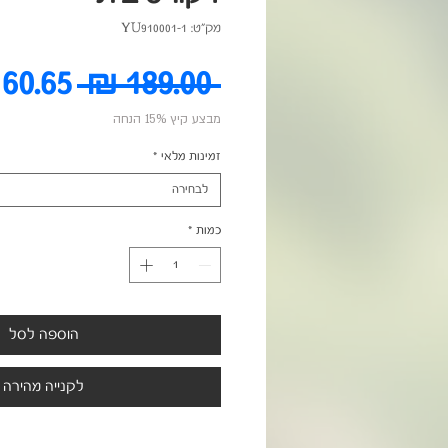
מק"ט: YU910001-1
מחיר
 ‏189.00 ‏₪ 
מבצע קיץ 15% הנחה
רגיל
זמינות מלאי
*
לבחירה
כמות
*
הוספה לסל
לקנייה מהירה