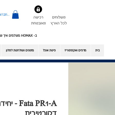
להתחברות
משלוחים
רכישה
לכל הארץ
מאובטחת
ב- HOMAX משלמים איך שרוצים - אשראי או Bit
בית
מדפים ואקססוריז
פינות אוכל
​מזנונים ושולחנות לסלון
Fata PR1-A
דקורטיבית