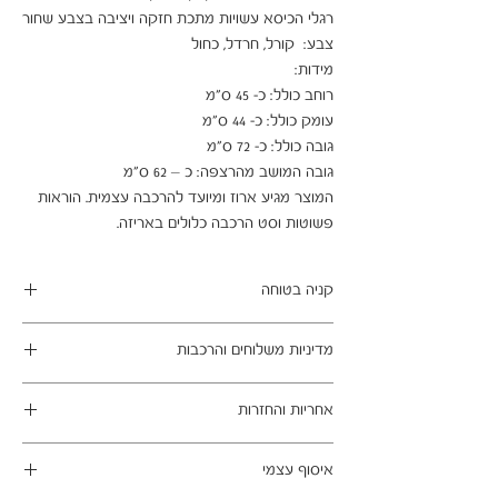
המוצר מגיע ארוז ומיועד להרכבה עצמית. הוראות 
פשוטות וסט הרכבה כלולים באריזה.
קניה בטוחה
ב- HOMAX הקניה מאובטחת ושירות הלקוחות
מדיניות משלוחים והרכבות
מעולה.
מתחייבים
משלוח עד הבית חינם בהזמנה מעל 99 ש"ח
אחריות והחזרות
במשלוחים צפונית לקריות, דרומית לבאר שבע,
מזרחית לכביש 6 וכן ליישובים מרוחקים, ייתכן עיכוב
ניתן לבטל עסקה בהתאם לחוק הגנת הצרכן - מכר
באספקה של עד 14 ימי עסקים
איסוף עצמי
מרחוק.
מוצרים רבים מהמגוון מיועדים להרכבה עצמית