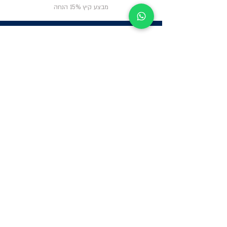
מבצע קיץ 15% הנחה
ניווט באתר
פרטי
התקשרות
אודות
צור קשר
תקנון החנות
שעות פעילות:
יום א': 12:00-17:00
שאלות ותשובות
ב'-ה': 9:00-14:00
Whatsapp:
052-6703326
משרדים: הערבה 1,
גבעת שמואל
מרלו"ג - הנביאים
59, רמת השרון
-
הגעה בתיאום
מראש בלבד
קטגוריות