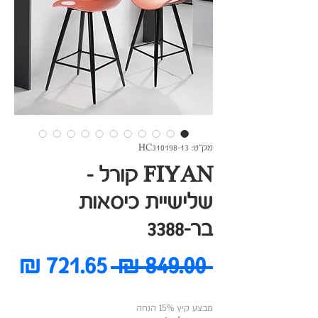
מק"ט: HC310198-13
FIYAN קורל -
שלישיית כיסאות
בר-3388
מחיר
מח
 ‏849.00 ‏₪ 
רגיל
מב
מבצע קיץ 15% הנחה