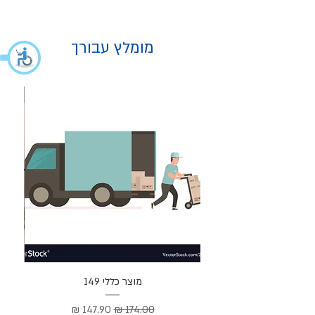
מומלץ עבורך
מוצר
מוצר כללי 149
Cortez –
מחיר רגיל
מחיר מבצע