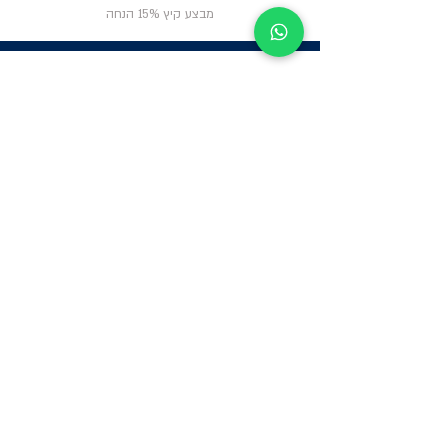
מבצע קיץ 15% הנחה
ניווט באתר
פרטי
התקשרות
אודות
צור קשר
תקנון החנות
שעות פעילות:
יום א': 12:00-17:00
שאלות ותשובות
ב'-ה': 9:00-14:00
Whatsapp:
052-6703326
משרדים: הערבה 1,
גבעת שמואל
מרלו"ג - הנביאים
59, רמת השרון
-
הגעה בתיאום
מראש בלבד
קטגוריות