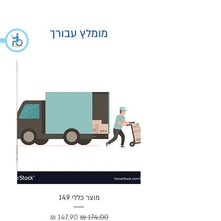
מומלץ עבורך
מוצר
מוצר כללי 149
Cortez –
מחיר רגיל
מחיר מבצע