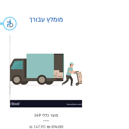
מומלץ עבורך
מוצר
מוצר כללי 149
Cortez –
מחיר רגיל
מחיר מבצע