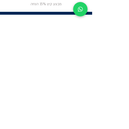
מבצע קיץ 15% הנחה
ניווט באתר
פרטי
התקשרות
אודות
צור קשר
תקנון החנות
שעות פעילות:
יום א': 12:00-17:00
שאלות ותשובות
ב'-ה': 9:00-14:00
Whatsapp:
052-6703326
משרדים: הערבה 1,
גבעת שמואל
מרלו"ג - הנביאים
59, רמת השרון
-
הגעה בתיאום
מראש בלבד
קטגוריות