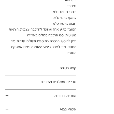
המוצר מגיע ארוז ומיועד להרכבה עצמית. הוראות 
ניתן להוסיף הרכבה בתוספת תשלום ישירות מול 
הספק, מיד לאחר ביצוע ההזמנה וטרם אספקת 
המוצר.
קניה בטוחה
ב- HOMAX הקניה מאובטחת ושירות הלקוחות
מדיניות משלוחים והרכבות
מעולה.
מתחייבים
משלוח עד הבית חינם בהזמנה מעל 99 ש"ח
אחריות והחזרות
במשלוחים צפונית לקריות, דרומית לבאר שבע,
מזרחית לכביש 6 וכן ליישובים מרוחקים, ייתכן עיכוב
ניתן לבטל עסקה בהתאם לחוק הגנת הצרכן - מכר
באספקה של עד 14 ימי עסקים
איסוף עצמי
מרחוק.