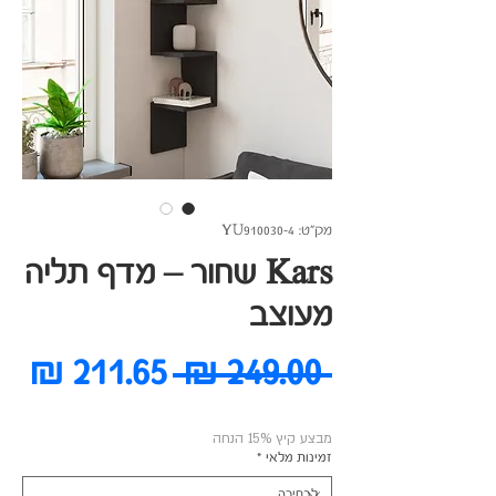
מק"ט: YU910030-4
Kars שחור – מדף תליה
מעוצב
מחיר
מח
 ‏249.00 ‏₪ 
רגיל
מב
מבצע קיץ 15% הנחה
זמינות מלאי
*