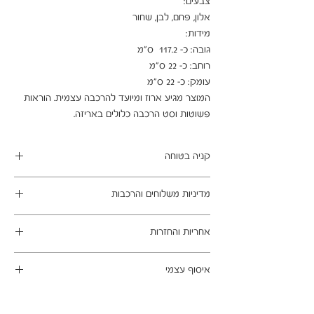
המוצר מגיע ארוז ומיועד להרכבה עצמית. הוראות 
פשוטות וסט הרכבה כלולים באריזה.
קניה בטוחה
ב- HOMAX הקניה מאובטחת ושירות הלקוחות
מדיניות משלוחים והרכבות
מעולה.
מתחייבים
משלוח עד הבית חינם בהזמנה מעל 99 ש"ח
אחריות והחזרות
במשלוחים צפונית לקריות, דרומית לבאר שבע,
מזרחית לכביש 6 וכן ליישובים מרוחקים, ייתכן עיכוב
ניתן לבטל עסקה בהתאם לחוק הגנת הצרכן - מכר
באספקה של עד 14 ימי עסקים
איסוף עצמי
מרחוק.
מוצרים רבים מהמגוון מיועדים להרכבה עצמית
אחריות החברה לתקינות המוצר בעת האספקה
כתובת מחסני החברה - הנביאים 59, רמת השרון
(DIY). המוצרים מגיעים ארוזים ומיועדים להרכבה
לבית הלקוח.
הגעה בתיאום מראש בלבד בווטסאפ: 052-6703326