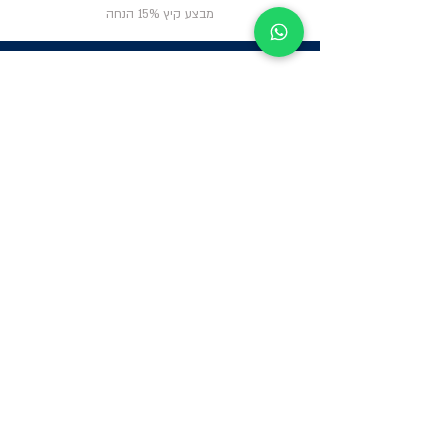
מבצע קיץ 15% הנחה
ניווט באתר
פרטי
התקשרות
אודות
צור קשר
תקנון החנות
שעות פעילות:
יום א': 12:00-17:00
שאלות ותשובות
ב'-ה': 9:00-14:00
Whatsapp:
052-6703326
משרדים: הערבה 1,
גבעת שמואל
מרלו"ג - הנביאים
59, רמת השרון
-
הגעה בתיאום
מראש בלבד
קטגוריות