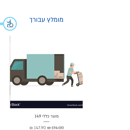
מומלץ עבורך
מוצר
מוצר כללי 149
Cortez –
מחיר רגיל
מחיר מבצע