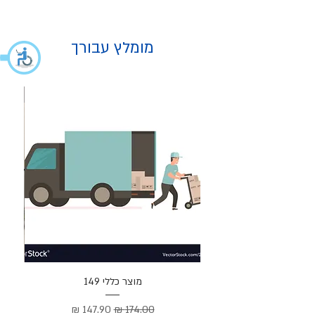
מומלץ עבורך
מוצר
מוצר כללי 149
Cortez –
מחיר רגיל
מחיר מבצע