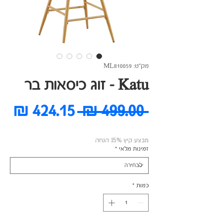
מק"ט: ML810059
Katu - זוג כיסאות בר
מחיר
מח
 ‏499.00 ‏₪ 
רגיל
מב
מבצע קיץ 15% הנחה
זמינות מלאי
*
כמות
*