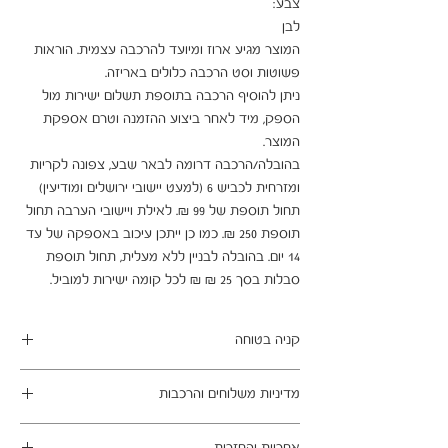
המוצר מגיע ארוז ומיועד להרכבה עצמית. הוראות 
ניתן להוסיף הרכבה בתוספת תשלום ישירות מול 
הספק, מיד לאחר ביצוע ההזמנה וטרם אספקת 
בהובלה/הרכבה דרומה לבאר שבע, צפונה לקריות 
ומזרחית לכביש 6 (למעט יישובי ירושלים ומודיעין) 
תחול תוספת של 99 ₪. לאילת ויישובי הערבה תחול 
תוספת 250 ₪. כמו כן ייתכן עיכוב באספקה של עד 
14 יום. בהובלה לבניין ללא מעלית, תחול תוספת 
סבלות בסך 25 ₪ ₪ לכל קומה ישירות למוביל.
קניה בטוחה
ב- HOMAX הקניה מאובטחת ושירות הלקוחות
מדיניות משלוחים והרכבות
מעולה.
מתחייבים
משלוח עד הבית חינם בהזמנה מעל 99 ש"ח