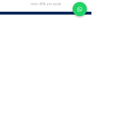
מבצע קיץ 15% הנחה
ניווט באתר
פרטי
התקשרות
אודות
צור קשר
תקנון החנות
שעות פעילות:
יום א': 12:00-17:00
שאלות ותשובות
ב'-ה': 9:00-14:00
Whatsapp:
052-6703326
משרדים: הערבה 1,
גבעת שמואל
מרלו"ג - הנביאים
59, רמת השרון
-
הגעה בתיאום
מראש בלבד
קטגוריות