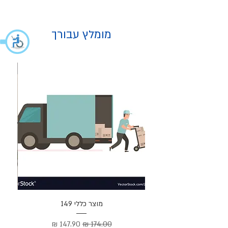
מומלץ עבורך
מוצר
מוצר כללי 149
Cortez –
מחיר רגיל
מחיר מבצע