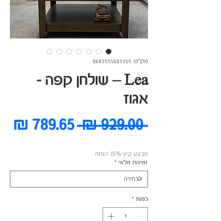
מק"ט: 8683555601155
Lea – שולחן קפה -
אגוז
מחיר
מח
 ‏929.00 ‏₪ 
רגיל
מב
מבצע קיץ 15% הנחה
זמינות מלאי
*
כמות
*