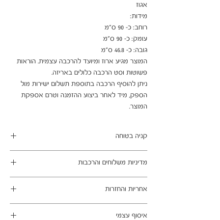
המוצר מגיע ארוז ומיועד להרכבה עצמית. הוראות 
ניתן להוסיף הרכבה בתוספת תשלום ישירות מול 
הספק, מיד לאחר ביצוע ההזמנה וטרם אספקת 
המוצר.
קניה בטוחה
ב- HOMAX הקניה מאובטחת ושירות הלקוחות
מדיניות משלוחים והרכבות
מעולה.
מתחייבים
משלוח עד הבית חינם בהזמנה מעל 99 ש"ח
אחריות והחזרות
במשלוחים צפונית לקריות, דרומית לבאר שבע,
מזרחית לכביש 6 וכן ליישובים מרוחקים, ייתכן עיכוב
ניתן לבטל עסקה בהתאם לחוק הגנת הצרכן - מכר
באספקה של עד 14 ימי עסקים
איסוף עצמי
מרחוק.