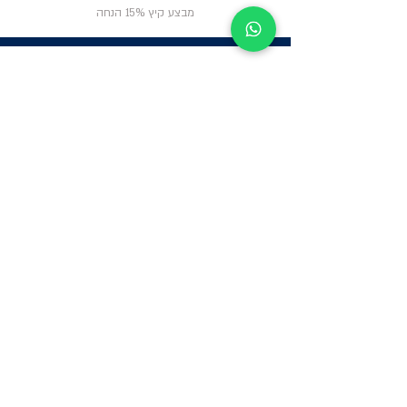
מבצע קיץ 15% הנחה
ניווט באתר
פרטי
התקשרות
אודות
צור קשר
תקנון החנות
שעות פעילות:
יום א': 12:00-17:00
שאלות ותשובות
ב'-ה': 9:00-14:00
Whatsapp:
052-6703326
משרדים: הערבה 1,
גבעת שמואל
מרלו"ג - הנביאים
59, רמת השרון
-
הגעה בתיאום
מראש בלבד
קטגוריות