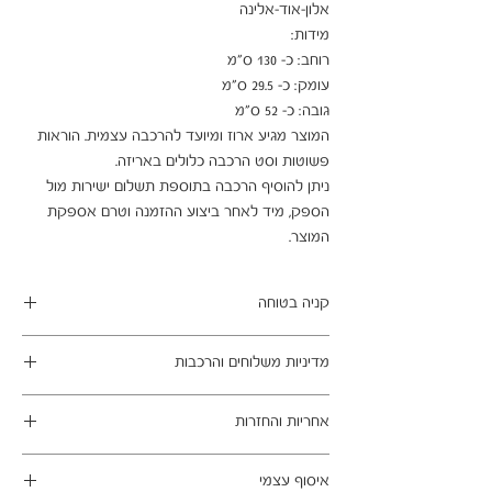
המוצר מגיע ארוז ומיועד להרכבה עצמית. הוראות 
ניתן להוסיף הרכבה בתוספת תשלום ישירות מול 
הספק, מיד לאחר ביצוע ההזמנה וטרם אספקת 
המוצר.
קניה בטוחה
ב- HOMAX הקניה מאובטחת ושירות הלקוחות
מדיניות משלוחים והרכבות
מעולה.
מתחייבים
משלוח עד הבית חינם בהזמנה מעל 99 ש"ח
אחריות והחזרות
במשלוחים צפונית לקריות, דרומית לבאר שבע,
מזרחית לכביש 6 וכן ליישובים מרוחקים, ייתכן עיכוב
ניתן לבטל עסקה בהתאם לחוק הגנת הצרכן - מכר
באספקה של עד 14 ימי עסקים
איסוף עצמי
מרחוק.