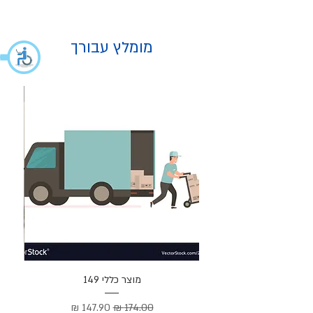
מומלץ עבורך
מוצר
מוצר כללי 149
Cortez –
מחיר רגיל
מחיר מבצע