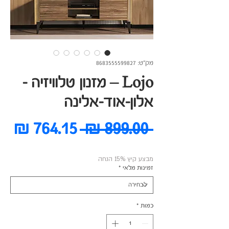
מק"ט: 8683555599827
Lojo – מזנון טלוויזיה -
אלון-אוד-אלינה
מחיר
מח
 ‏899.00 ‏₪ 
רגיל
מב
מבצע קיץ 15% הנחה
זמינות מלאי
*
כמות
*