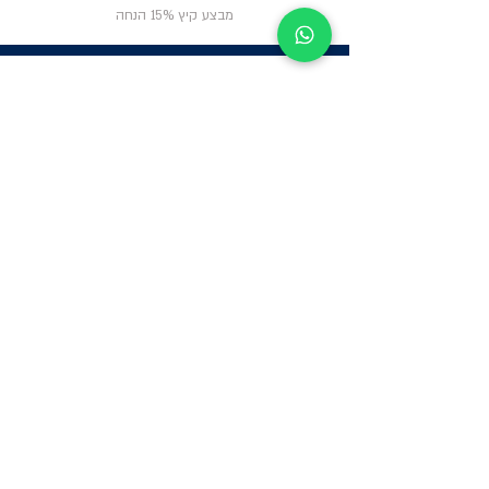
מבצע קיץ 15% הנחה
ניווט באתר
פרטי
התקשרות
אודות
צור קשר
תקנון החנות
שעות פעילות:
יום א': 12:00-17:00
שאלות ותשובות
ב'-ה': 9:00-14:00
Whatsapp:
052-6703326
משרדים: הערבה 1,
גבעת שמואל
מרלו"ג - הנביאים
59, רמת השרון
-
הגעה בתיאום
מראש בלבד
קטגוריות