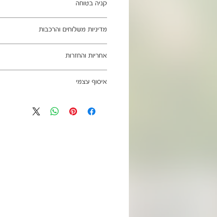
קניה בטוחה
ב- HOMAX הקניה מאובטחת ושירות הלקוחות מעולה.
מדיניות משלוחים והרכבות
מתחייבים
משלוח עד הבית חינם בהזמנה מעל 99 ש"ח
אחריות והחזרות
וכן ליישובים מרוחקים, ייתכן עיכוב באספקה של עד 4
ניתן לבטל עסקה בהתאם לחוק הגנת הצרכ
איסוף עצמי
אחריות החברה לתקינות המוצר בעת האס
מגיעים ארוזים ומיועדים להרכבה עצמית.
כתובת מחסני החברה - הנביאים 59, רמת השרון
הרכבה כלולים באריזה.
הגעה בתיאום מראש בלבד בווטסאפ: 052-6703326
מעוניינים להוסיף הרכבה בתשלום? אנא פנ
לא תחול אחריות בגין נזקים שנגרמו עקב
האספקה:
עצמית
03-5325333 או בווטסאפ 052-6703326