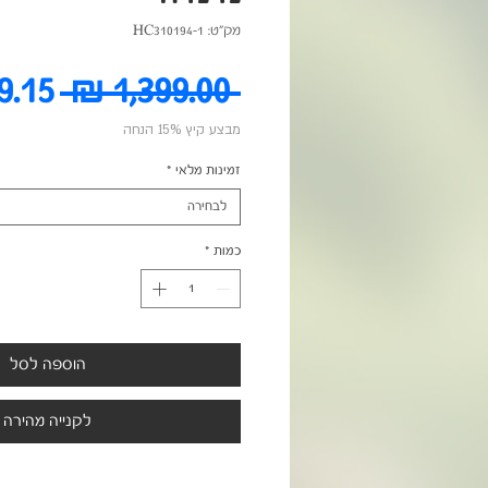
מק"ט: HC310194-1
מחיר
 ‏1,399.00 ‏₪ 
מבצע קיץ 15% הנחה
רגיל
זמינות מלאי
*
לבחירה
כמות
*
הוספה לסל
לקנייה מהירה