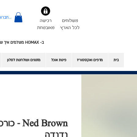
להתחברות
משלוחים
רכישה
לכל הארץ
מאובטחת
ב- HOMAX משלמים איך שרוצים - אשראי או Bit
בית
מדפים ואקססוריז
פינות אוכל
​מזנונים ושולחנות לסלון
נדנדה