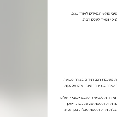
* ניתן להוסיף הרכבה בתיאום ישירות מול הספק, מיד לאחר ביצוע ההזמנה וטרם אספקת 
* בהובלה/הרכבה דרומה לבאר שבע, צפונה לקריות ומזרחית לכביש 6 (למעט יישובי ירושלים 
ומודיעין) תחול תוספת של 99 ₪. לאילת ויישובי הערבה תחול תוספת 250 ₪. כמו כן ייתכן 
עיכוב באספקה של עד 14 יום. בהובלה לבניין ללא מעלית, תחול תוספת סבלות בסך 25 ₪ 