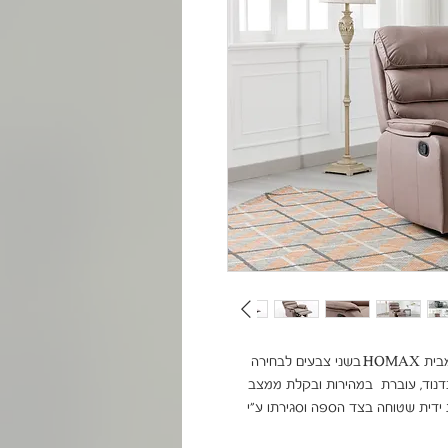
כורסא מפנקת, מרווחת ונוחה במיוחד, בעלת מנגנון נדנוד, עוברת  במהירות ובקלת ממצב 
שכיבה לישיבה ולהיפך, בעלת הדום נשלף באמצעות ידית שטוחה בצד הספה וסגירתו ע"י 