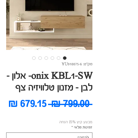
מק"ט: YU910075-6
onix KBL1-SW- אלון -
לבן - מזנון טלוויזיה צף
מחיר
מח
 ‏799.00 ‏₪ 
רגיל
מב
מבצע קיץ 15% הנחה
זמינות מלאי
*