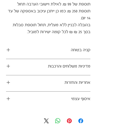
תוספת של 99 ₪. לאילת ויישובי הערבה תחול 
תוספת 250 ₪. כמו כן ייתכן עיכוב באספקה של עד 
בהובלה לבניין ללא מעלית, תחול תוספת סבלות 
בסך 25 ₪ ₪ לכל קומה ישירות למוביל.
קניה בטוחה
ב- HOMAX הקניה מאובטחת ושירות הלקוחות
מדיניות משלוחים והרכבות
מעולה.
מתחייבים
משלוח עד הבית חינם בהזמנה מעל 99 ש"ח
אחריות והחזרות
במשלוחים צפונית לקריות, דרומית לבאר שבע,
מזרחית לכביש 6 וכן ליישובים מרוחקים, ייתכן עיכוב
ניתן לבטל עסקה בהתאם לחוק הגנת הצרכן - מכר
באספקה של עד 14 ימי עסקים
איסוף עצמי
מרחוק.
מוצרים רבים מהמגוון מיועדים להרכבה עצמית
אחריות החברה לתקינות המוצר בעת האספקה
כתובת מחסני החברה - הנביאים 59, רמת השרון
(DIY). המוצרים מגיעים ארוזים ומיועדים להרכבה
לבית הלקוח.
הגעה בתיאום מראש בלבד בווטסאפ: 052-6703326
עצמית. הוראות פשוטות וסט הרכבה כלולים
לא תחול אחריות בגין נזקים שנגרמו עקב הובלה או
באריזה.
התקנה עצמית
מעוניינים להוסיף הרכבה בתשלום? אנא פנו אלינו