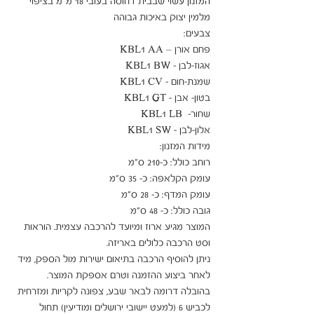
המזנון עשוי שבבית דחוסה בעובי 18 מ"מ בציפוי 
המוצר מגיע ארוז ומיועד להרכבה עצמית. הוראות 
ניתן להוסיף הרכבה בתיאום ישירות מול הספק, מיד 
בהובלה דרומה לבאר שבע, צפונה לקריות ומזרחית 
לכביש 6 (למעט יישובי ירושלים ומודיעין) תחול 