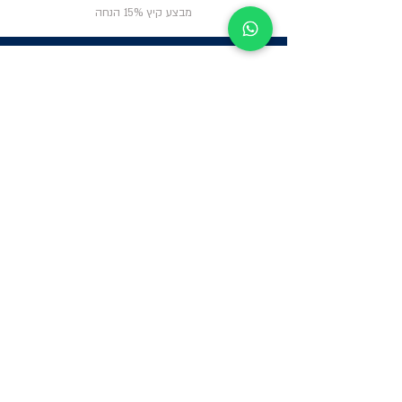
מבצע קיץ 15% הנחה
ניווט באתר
פרטי
התקשרות
אודות
צור קשר
תקנון החנות
שעות פעילות:
יום א': 12:00-17:00
שאלות ותשובות
ב'-ה': 9:00-14:00
Whatsapp:
052-6703326
משרדים: הערבה 1,
גבעת שמואל
מרלו"ג - הנביאים
59, רמת השרון
-
הגעה בתיאום
מראש בלבד
קטגוריות