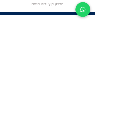
מבצע קיץ 15% הנחה
ניווט באתר
פרטי
התקשרות
אודות
צור קשר
תקנון החנות
שעות פעילות:
יום א': 12:00-17:00
שאלות ותשובות
ב'-ה': 9:00-14:00
Whatsapp:
052-6703326
משרדים: הערבה 1,
גבעת שמואל
מרלו"ג - הנביאים
59, רמת השרון
-
הגעה בתיאום
מראש בלבד
קטגוריות