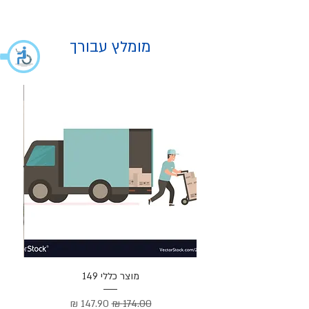
מומלץ עבורך
מוצר
מוצר כללי 149
Cortez –
מחיר רגיל
מחיר מבצע