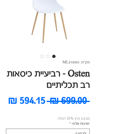
מק"ט: ML810065
Osten - רביעיית כיסאות
רב תכליתיים
מחיר
מח
 ‏699.00 ‏₪ 
רגיל
מב
מבצע קיץ 15% הנחה
זמינות מלאי
*