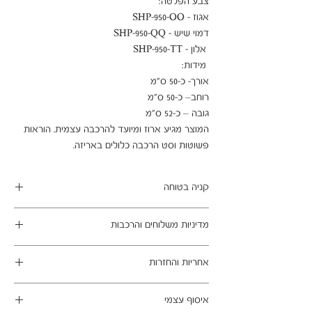
המוצר מגיע ארוז ומיועד להרכבה עצמית. הוראות 
פשוטות וסט הרכבה כלולים באריזה.
קניה בטוחה
ב- HOMAX הקניה מאובטחת ושירות הלקוחות
מדיניות משלוחים והרכבות
מעולה.
מתחייבים
משלוח עד הבית חינם בהזמנה מעל 99 ש"ח
אחריות והחזרות
במשלוחים צפונית לקריות, דרומית לבאר שבע,
מזרחית לכביש 6 וכן ליישובים מרוחקים, ייתכן עיכוב
ניתן לבטל עסקה בהתאם לחוק הגנת הצרכן - מכר
באספקה של עד 14 ימי עסקים
איסוף עצמי
מרחוק.