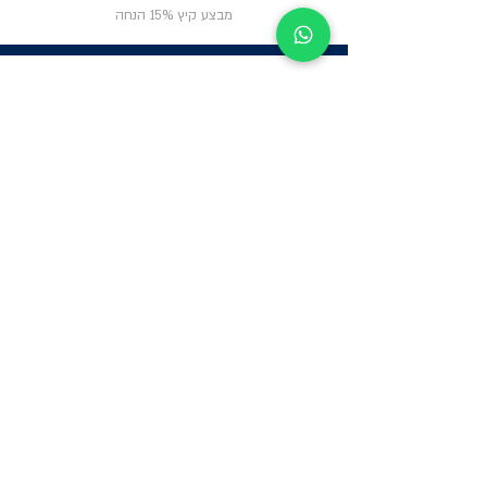
מבצע קיץ 15% הנחה
ניווט באתר
פרטי
התקשרות
אודות
צור קשר
תקנון החנות
שעות פעילות:
יום א': 12:00-17:00
שאלות ותשובות
ב'-ה': 9:00-14:00
Whatsapp:
052-6703326
משרדים: הערבה 1,
גבעת שמואל
מרלו"ג - הנביאים
59, רמת השרון
-
הגעה בתיאום
מראש בלבד
קטגוריות