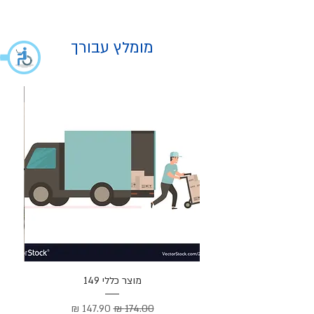
מומלץ עבורך
מוצר
מוצר כללי 149
Cortez –
מחיר רגיל
מחיר מבצע