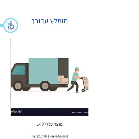
מומלץ עבורך
מוצר
מוצר כללי 149
Cortez –
מחיר רגיל
מחיר מבצע