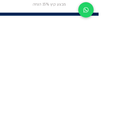
מבצע קיץ 15% הנחה
ניווט באתר
פרטי
התקשרות
אודות
צור קשר
תקנון החנות
שעות פעילות:
יום א': 12:00-17:00
שאלות ותשובות
ב'-ה': 9:00-14:00
Whatsapp:
052-6703326
משרדים: הערבה 1,
גבעת שמואל
מרלו"ג - הנביאים
59, רמת השרון
-
הגעה בתיאום
מראש בלבד
קטגוריות