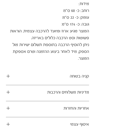
המוצר מגיע ארוז ומיועד להרכבה עצמית. הוראות 
ניתן להוסיף הרכבה בתוספת תשלום ישירות מול 
הספק, מיד לאחר ביצוע ההזמנה וטרם אספקת 
המוצר.
קניה בטוחה
ב- HOMAX הקניה מאובטחת ושירות הלקוחות
מדיניות משלוחים והרכבות
מעולה.
מתחייבים
משלוח עד הבית חינם בהזמנה מעל 99 ש"ח
אחריות והחזרות
במשלוחים צפונית לקריות, דרומית לבאר שבע,
מזרחית לכביש 6 וכן ליישובים מרוחקים, ייתכן עיכוב
ניתן לבטל עסקה בהתאם לחוק הגנת הצרכן - מכר
באספקה של עד 14 ימי עסקים
איסוף עצמי
מרחוק.
מוצרים רבים מהמגוון מיועדים להרכבה עצמית