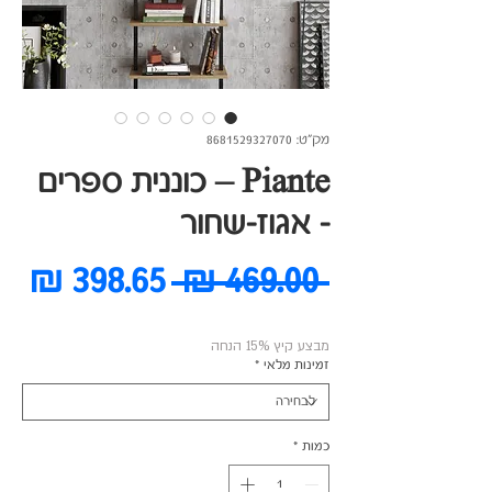
מק"ט: 8681529327070
Piante – כוננית ספרים
- אגוז-שחור
מחיר
מח
 ‏469.00 ‏₪ 
רגיל
מב
מבצע קיץ 15% הנחה
זמינות מלאי
*
כמות
*