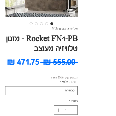
מק"ט: YU910063-2
Rocket FN1-PB - מזנון
טלוויזיה מעוצב
מחיר
מח
 ‏555.00 ‏₪ 
רגיל
מב
מבצע קיץ 15% הנחה
זמינות מלאי
*
כמות
*