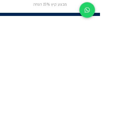
מבצע קיץ 15% הנחה
ניווט באתר
פרטי
התקשרות
אודות
צור קשר
תקנון החנות
שעות פעילות:
יום א': 12:00-17:00
שאלות ותשובות
ב'-ה': 9:00-14:00
Whatsapp:
052-6703326
משרדים: הערבה 1,
גבעת שמואל
מרלו"ג - הנביאים
59, רמת השרון
-
הגעה בתיאום
מראש בלבד
קטגוריות