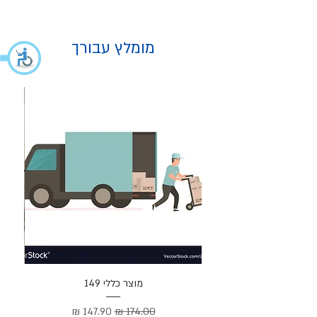
מומלץ עבורך
מוצר
מוצר כללי 149
Cortez –
מחיר רגיל
מחיר מבצע