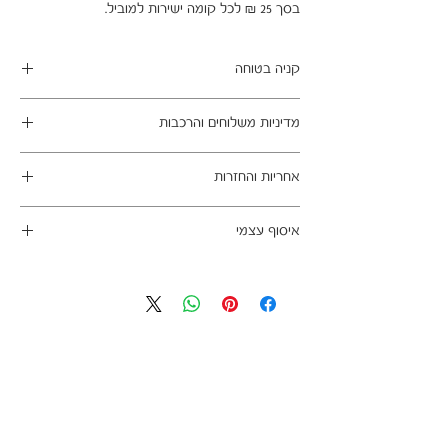
בסך 25 ₪ לכל קומה ישירות למוביל.
קניה בטוחה
ב- HOMAX הקניה מאובטחת ושירות הלקוחות
מדיניות משלוחים והרכבות
מעולה.
מתחייבים
משלוח עד הבית חינם בהזמנה מעל 99 ש"ח
אחריות והחזרות
במשלוחים צפונית לקריות, דרומית לבאר שבע,
מזרחית לכביש 6 וכן ליישובים מרוחקים, ייתכן עיכוב
ניתן לבטל עסקה בהתאם לחוק הגנת הצרכן - מכר
באספקה של עד 14 ימי עסקים
איסוף עצמי
מרחוק.
מוצרים רבים מהמגוון מיועדים להרכבה עצמית
אחריות החברה לתקינות המוצר בעת האספקה
כתובת מחסני החברה - הנביאים 59, רמת השרון
(DIY). המוצרים מגיעים ארוזים ומיועדים להרכבה
לבית הלקוח.
הגעה בתיאום מראש בלבד בווטסאפ: 052-6703326
עצמית. הוראות פשוטות וסט הרכבה כלולים
לא תחול אחריות בגין נזקים שנגרמו עקב הובלה או
באריזה.
התקנה עצמית
מעוניינים להוסיף הרכבה בתשלום? אנא פנו אלינו
לתיאום טרם האספקה:
03-5325333 או בווטסאפ 052-6703326