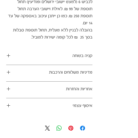
לכביש 6 (למעט יישובי ירושלים ומודיעין) תחול 
תוספת של 99 ₪. לאילת ויישובי הערבה תחול 
תוספת 250 ₪. כמו כן ייתכן עיכוב באספקה של עד 
בהובלה לבניין ללא מעלית, תחול תוספת סבלות 
בסך 25  ₪ לכל קומה ישירות למוביל.
קניה בטוחה
ב- HOMAX הקניה מאובטחת ושירות הלקוחות
מדיניות משלוחים והרכבות
מעולה.
מתחייבים
משלוח עד הבית חינם בהזמנה מעל 99 ש"ח
אחריות והחזרות
במשלוחים צפונית לקריות, דרומית לבאר שבע,
מזרחית לכביש 6 וכן ליישובים מרוחקים, ייתכן עיכוב
ניתן לבטל עסקה בהתאם לחוק הגנת הצרכן - מכר
באספקה של עד 14 ימי עסקים
איסוף עצמי
מרחוק.
מוצרים רבים מהמגוון מיועדים להרכבה עצמית
אחריות החברה לתקינות המוצר בעת האספקה
כתובת מחסני החברה - הנביאים 59, רמת השרון
(DIY). המוצרים מגיעים ארוזים ומיועדים להרכבה
לבית הלקוח.
הגעה בתיאום מראש בלבד בווטסאפ: 052-6703326
עצמית. הוראות פשוטות וסט הרכבה כלולים
לא תחול אחריות בגין נזקים שנגרמו עקב הובלה או
באריזה.