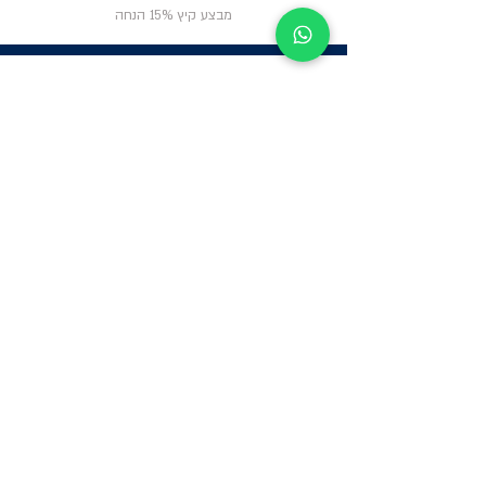
מבצע קיץ 15% הנחה
ניווט באתר
פרטי
התקשרות
אודות
צור קשר
תקנון החנות
שעות פעילות:
יום א': 12:00-17:00
שאלות ותשובות
ב'-ה': 9:00-14:00
Whatsapp:
052-6703326
משרדים: הערבה 1,
גבעת שמואל
מרלו"ג - הנביאים
59, רמת השרון
-
הגעה בתיאום
מראש בלבד
קטגוריות