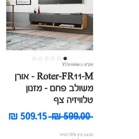
מק"ט: YU910008-2
Roter-FR11-M - אורן
משולב פחם - מזנון
טלוויזיה צף
מחיר
מח
 ‏599.00 ‏₪ 
רגיל
מב
מבצע קיץ 15% הנחה