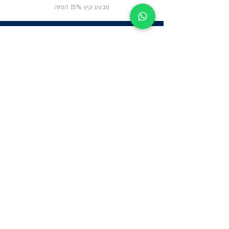
מבצע קיץ 15% הנחה
ניווט באתר
פרטי
התקשרות
אודות
צור קשר
תקנון החנות
שעות פעילות:
יום א': 12:00-17:00
שאלות ותשובות
ב'-ה': 9:00-14:00
Whatsapp:
052-6703326
משרדים: הערבה 1,
גבעת שמואל
מרלו"ג - הנביאים
59, רמת השרון
-
הגעה בתיאום
מראש בלבד
קטגוריות