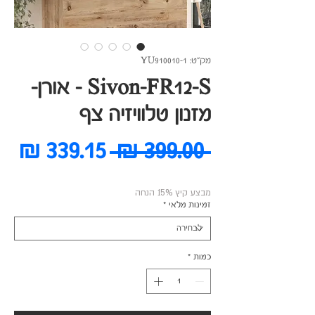
מק"ט: YU910010-1
Sivon-FR12-S - אורן-
מזנון טלוויזיה צף
מחיר
מח
 ‏399.00 ‏₪ 
רגיל
מב
מבצע קיץ 15% הנחה
זמינות מלאי
*
כמות
*