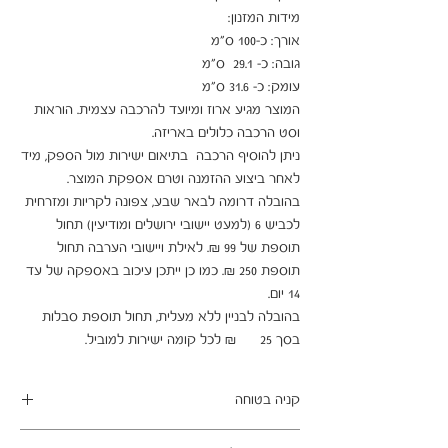
המוצר מגיע ארוז ומיועד להרכבה עצמית. הוראות 
ניתן להוסיף הרכבה  בתיאום ישירות מול הספק, מיד 
בהובלה דרומה לבאר שבע, צפונה לקריות ומזרחית 
לכביש 6 (למעט יישובי ירושלים ומודיעין) תחול 
תוספת של 99 ₪. לאילת ויישובי הערבה תחול 
תוספת 250 ₪. כמו כן ייתכן עיכוב באספקה של עד 
בהובלה לבניין ללא מעלית, תחול תוספת סבלות 
בסך 25      ₪ לכל קומה ישירות למוביל.
קניה בטוחה
ב- HOMAX הקניה מאובטחת ושירות הלקוחות