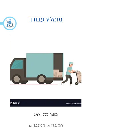
מומלץ עבורך
מוצר
מוצר כללי 149
Cortez –
מחיר רגיל
מחיר מבצע