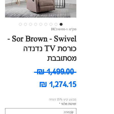
מק"ט: HC310195-1
Sor Brown - Swivel -
כורסת TV נדנדה
מסתובבת
מחיר
 ‏1,499.00 ‏₪ 
מחיר
רגיל
מבצע
מבצע קיץ 15% הנחה
זמינות מלאי
*