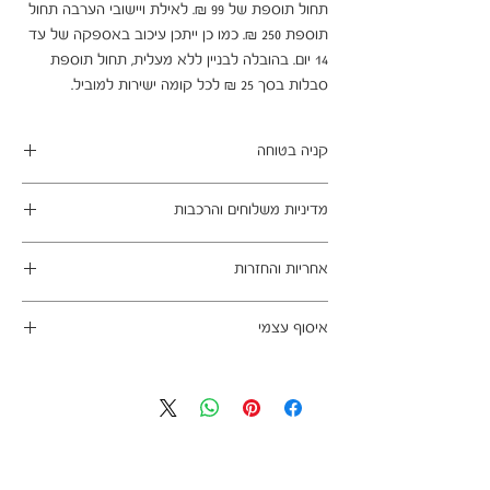
תחול תוספת של 99 ₪. לאילת ויישובי הערבה תחול 
תוספת 250 ₪. כמו כן ייתכן עיכוב באספקה של עד 
14 יום. בהובלה לבניין ללא מעלית, תחול תוספת 
סבלות בסך 25 ₪ לכל קומה ישירות למוביל.
קניה בטוחה
ב- HOMAX הקניה מאובטחת ושירות הלקוחות
מדיניות משלוחים והרכבות
מעולה.
מתחייבים
משלוח עד הבית חינם בהזמנה מעל 99 ש"ח
אחריות והחזרות
במשלוחים צפונית לקריות, דרומית לבאר שבע,
מזרחית לכביש 6 וכן ליישובים מרוחקים, ייתכן עיכוב
ניתן לבטל עסקה בהתאם לחוק הגנת הצרכן - מכר
באספקה של עד 14 ימי עסקים
איסוף עצמי
מרחוק.
מוצרים רבים מהמגוון מיועדים להרכבה עצמית
אחריות החברה לתקינות המוצר בעת האספקה
כתובת מחסני החברה - הנביאים 59, רמת השרון
(DIY). המוצרים מגיעים ארוזים ומיועדים להרכבה
לבית הלקוח.
הגעה בתיאום מראש בלבד בווטסאפ: 052-6703326
עצמית. הוראות פשוטות וסט הרכבה כלולים
לא תחול אחריות בגין נזקים שנגרמו עקב הובלה או
באריזה.
התקנה עצמית
מעוניינים להוסיף הרכבה בתשלום? אנא פנו אלינו
לתיאום טרם האספקה: