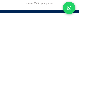
מבצע קיץ 15% הנחה
ניווט באתר
פרטי
התקשרות
אודות
צור קשר
תקנון החנות
שעות פעילות:
יום א': 12:00-17:00
שאלות ותשובות
ב'-ה': 9:00-14:00
Whatsapp:
052-6703326
משרדים: הערבה 1,
גבעת שמואל
מרלו"ג - הנביאים
59, רמת השרון
-
הגעה בתיאום
מראש בלבד
קטגוריות