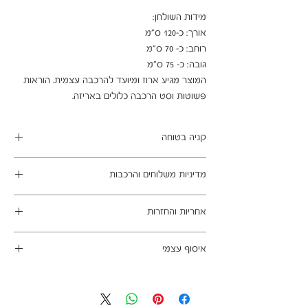
המוצר מגיע ארוז ומיועד להרכבה עצמית. הוראות 
פשוטות וסט הרכבה כלולים באריזה.
קניה בטוחה
ב- HOMAX הקניה מאובטחת ושירות הלקוחות
מדיניות משלוחים והרכבות
מעולה.
מתחייבים
משלוח עד הבית חינם בהזמנה מעל 99 ש"ח
אחריות והחזרות
במשלוחים צפונית לקריות, דרומית לבאר שבע,
מזרחית לכביש 6 וכן ליישובים מרוחקים, ייתכן עיכוב
ניתן לבטל עסקה בהתאם לחוק הגנת הצרכן - מכר
באספקה של עד 14 ימי עסקים
איסוף עצמי
מרחוק.
מוצרים רבים מהמגוון מיועדים להרכבה עצמית
אחריות החברה לתקינות המוצר בעת האספקה
כתובת מחסני החברה - הנביאים 59, רמת השרון
(DIY). המוצרים מגיעים ארוזים ומיועדים להרכבה
לבית הלקוח.
הגעה בתיאום מראש בלבד בווטסאפ: 052-6703326
עצמית. הוראות פשוטות וסט הרכבה כלולים
לא תחול אחריות בגין נזקים שנגרמו עקב הובלה או
באריזה.