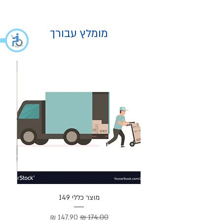
מומלץ עבורך
מוצר
מוצר כללי 149
Cortez –
מחיר רגיל
מחיר מבצע