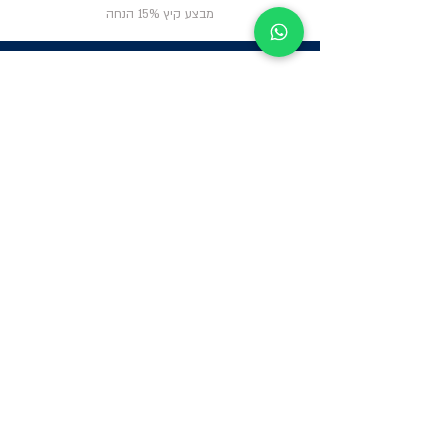
מבצע קיץ 15% הנחה
ניווט באתר
פרטי
התקשרות
אודות
צור קשר
תקנון החנות
שעות פעילות:
יום א': 12:00-17:00
שאלות ותשובות
ב'-ה': 9:00-14:00
Whatsapp:
052-6703326
משרדים: הערבה 1,
גבעת שמואל
מרלו"ג - הנביאים
59, רמת השרון
-
הגעה בתיאום
מראש בלבד
קטגוריות