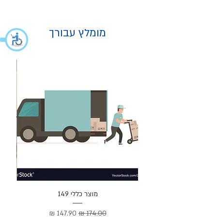
מומלץ עבורך
מוצר
מוצר כללי 149
Cortez –
מחיר רגיל
מחיר מבצע