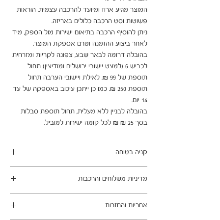
המוצר מגיע ארוז ומיועד להרכבה עצמית. הוראות 
ניתן להוסיף הרכבה בתיאום ישירות מול הספק, מיד 
בהובלה דרומה לבאר שבע, צפונה לקריות ומזרחית 
לכביש 6 (למעט יישובי ירושלים ומודיעין) תחול 
תוספת של 99 ₪. לאילת ויישובי הערבה תחול 
תוספת 250 ₪. כמו כן ייתכן עיכוב באספקה של עד 
בהובלה לבניין ללא מעלית, תחול תוספת סבלות 
בסך 25 ₪ ₪ לכל קומה ישירות למוביל.
קניה בטוחה
ב- HOMAX הקניה מאובטחת ושירות הלקוחות
מדיניות משלוחים והרכבות
מעולה.
מתחייבים
משלוח עד הבית חינם בהזמנה מעל 99 ש"ח
אחריות והחזרות
במשלוחים צפונית לקריות, דרומית לבאר שבע,
מזרחית לכביש 6 וכן ליישובים מרוחקים, ייתכן עיכוב