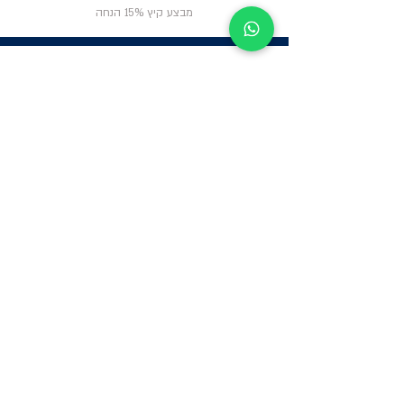
מבצע קיץ 15% הנחה
ניווט באתר
פרטי
התקשרות
אודות
צור קשר
תקנון החנות
שעות פעילות:
יום א': 12:00-17:00
שאלות ותשובות
ב'-ה': 9:00-14:00
Whatsapp:
052-6703326
משרדים: הערבה 1,
גבעת שמואל
מרלו"ג - הנביאים
59, רמת השרון
-
הגעה בתיאום
מראש בלבד
קטגוריות