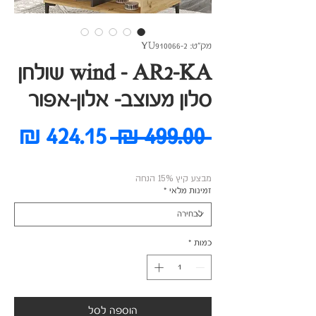
מק"ט: YU910066-2
wind - AR2-KA שולחן
סלון מעוצב- אלון-אפור
מחיר
מח
 ‏499.00 ‏₪ 
רגיל
מב
מבצע קיץ 15% הנחה
זמינות מלאי
*
כמות
*
הוספה לסל