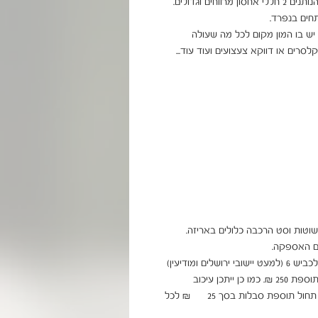
ארון מדפים רחב בעל 2 דלתות, מאחוריהן 2 מדפים הנותנים 2 חללי אחסון מרווחים וגדולים. 
הארון רחב ומרווח אבל לא רחב מדי ולא עמוק מדי... יש בו המון מקום לכל מה שעולה 
בהובלה דרומה לבאר שבע, צפונה לקריות ומזרחית לכביש 6 (למעט יישובי ירושלים ומודיעין) 
תחול תוספת של 99 ₪. לאילת ויישובי הערבה תחול תוספת 250 ₪. כמו כן ייתכן עיכוב 
באספקה של עד 14 יום. בהובלה לבניין ללא מעלית, תחול תוספת סבלות בסך 25      ₪ לכל 