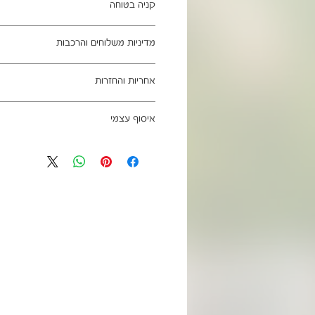
קניה בטוחה
ב- HOMAX הקניה מאובטחת ושירות הלקוחות מעולה.
מדיניות משלוחים והרכבות
מתחייבים
משלוח עד הבית חינם בהזמנה מעל 99 ש"ח
אחריות והחזרות
וכן ליישובים מרוחקים, ייתכן עיכוב באספקה של עד 4
ניתן לבטל עסקה בהתאם לחוק הגנת הצרכ
איסוף עצמי
אחריות החברה לתקינות המוצר בעת האס
מגיעים ארוזים ומיועדים להרכבה עצמית.
כתובת מחסני החברה - הנביאים 59, רמת השרון
הרכבה כלולים באריזה.
הגעה בתיאום מראש בלבד בווטסאפ: 052-6703326
מעוניינים להוסיף הרכבה בתשלום? אנא פנ
לא תחול אחריות בגין נזקים שנגרמו עקב
האספקה:
עצמית
03-5325333 או בווטסאפ 052-6703326