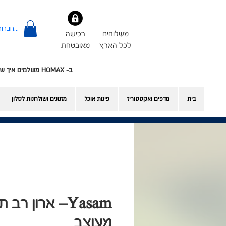
להתחברות
משלוחים
רכישה
לכל הארץ
מאובטחת
ב- HOMAX משלמים איך שרוצים - אשראי או Bit
בית
מדפים ואקססוריז
פינות אוכל
​מזנונים ושולחנות לסלון
Yasam– ארון רב 
מעוצב