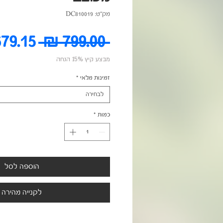
מק"ט: DC810019
מחיר
 ‏799.00 ‏₪ 
מבצע קיץ 15% הנחה
רגיל
זמינות מלאי
*
לבחירה
כמות
*
הוספה לסל
לקנייה מהירה